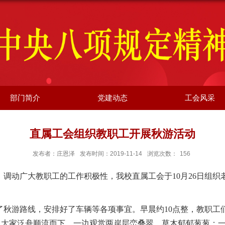
部门简介
党建动态
工会风采
直属工会组织教职工开展秋游活动
发布者：庄恩泽
发布时间：2019-11-14
浏览次数：
156
，调动广大教职工的工作积极性，我校直属工会于
10
月
26
日组织
了秋游路线，安排好了车辆等各项事宜。早晨约
10
点整，教职工
，大家泛舟顺流而下，一边观赏两岸层峦叠翠，草木郁郁葱葱；