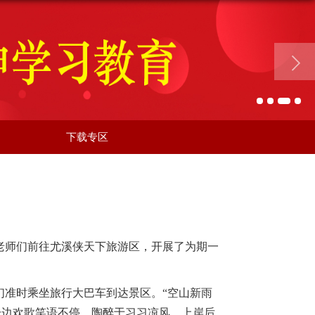
下载专区
老师们前往尤溪侠天下
旅游区
，开展了为期一
们准时乘坐旅行大巴车到达景区。“空山新雨
一边欢歌笑语不停，陶醉于习习凉风。上岸后，